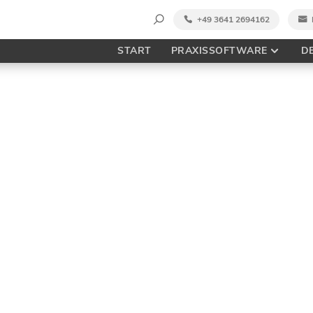
Suche
+49 3641 2694162
nach:
START
PRAXISSOFTWARE
D