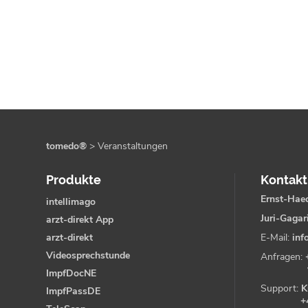
tomedo®
>
Veranstaltungen
Produkte
Kontakt
Ernst-Haec
intellimago
Juri-Gagar
arzt-direkt App
arzt-direkt
E-Mail:
inf
Videosprechstunde
Anfragen:
ImpfDocNE
Support:
K
ImpfPassDE
+