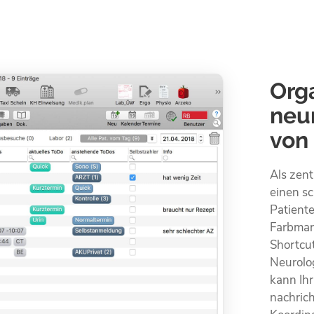
Orga
neu
von
Als zent
einen sc
Patient
Farbmar
Shortcut
Neurolo
kann Ih
nachric