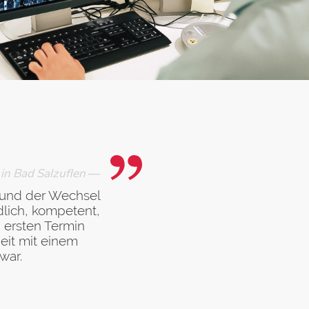
in Bad Salzuflen
—
i und der Wechsel
ndlich, kompetent,
 ersten Termin
eit mit einem
war.