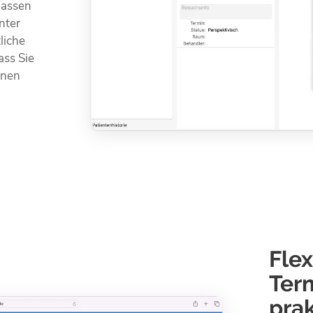
lassen
enter
liche
ass Sie
hnen
Flex
Ter
pra