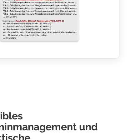
ibles
minmanagement und
ktische