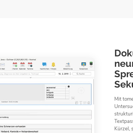
Dok
neu
Spr
Sek
Mit tom
Untersu
struktur
Textpas
Kürzel,