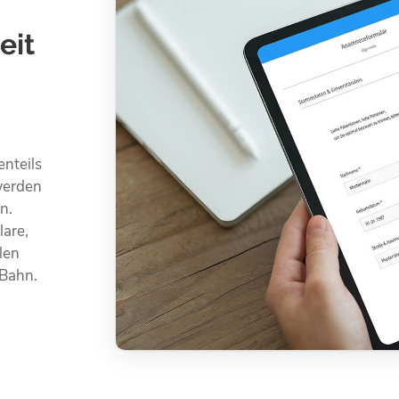
eit
enteils
werden
n.
lare,
len
 Bahn.