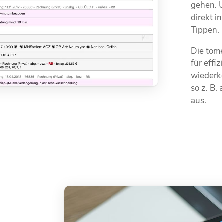
gehen. 
direkt i
Tippen.
Die tom
für effi
wiederk
so z. B.
aus.