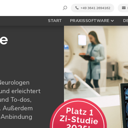
Suche
+49 3641 2694162
nach:
START
PRAXISSOFTWARE
D
re
Neurologen
und erleichtert
und To-dos,
. Außerdem
ik-Anbindung