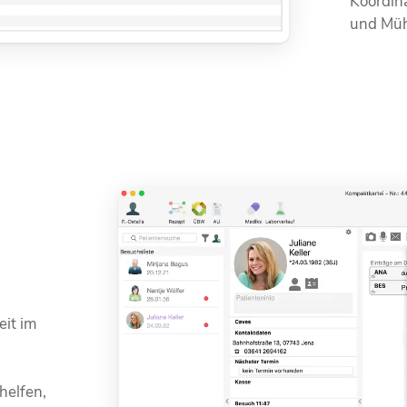
Koordina
und Müh
eit im
helfen,