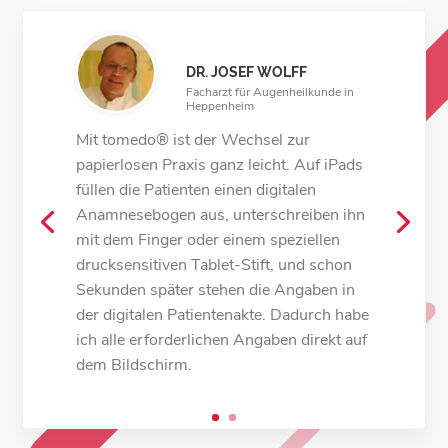
DR. JOSEF WOLFF
Facharzt für Augenheilkunde in
Heppenheim
PROF. EKKEHARD FABIAN
Mit tomedo® ist der Wechsel zur
Facharzt für Augenheilkunde in
Rosenheim
papierlosen Praxis ganz leicht. Auf iPads
füllen die Patienten einen digitalen
Abgesehen davon, dass tomedo® auf
Anamnesebogen aus, unterschreiben ihn
macOS läuft und es somit deutlich
mit dem Finger oder einem speziellen
weniger Virenprobleme gibt, zeichnet
drucksensitiven Tablet-Stift, und schon
sich das System für uns vor allem durch
Sekunden später stehen die Angaben in
die Einbindung aller erdenklichen Geräte,
der digitalen Patientenakte. Dadurch habe
die schnelle Performance auch über
ich alle erforderlichen Angaben direkt auf
VPN-Tunnel nach Hause, den tollen
dem Bildschirm.
Terminkalender und das interkollegiale
tomedo®-Forum aus.