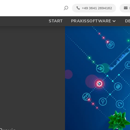
Suche
+49 3641 2694162
nach:
START
PRAXISSOFTWARE
D