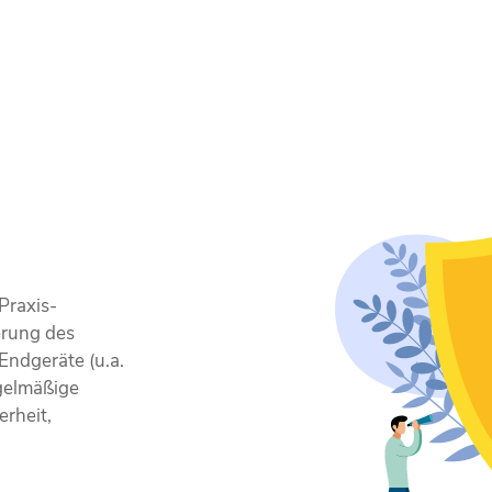
Praxis-
erung des
ndgeräte (u.a.
egelmäßige
rheit,