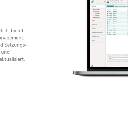
ich, bietet
management.
nd Satzungs­
n und
ktualisiert.