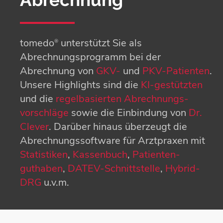
tomedo
unterstützt Sie als
®
Abrechnungsprogramm bei der
Abrechnung von
GKV-
und
PKV-Patienten
.
Unsere Highlights sind die
KI-gestützten
und die
regelbasierten Abrechnungs­
vorschläge
sowie die Einbindung von
Dr.
Clever
. Darüber hinaus überzeugt die
Abrechnungs­software für Arztpraxen mit
Statistiken
,
Kassenbuch
,
Patienten­
guthaben
,
DATEV-Schnittstelle
,
Hybrid-
DRG
u.v.m.