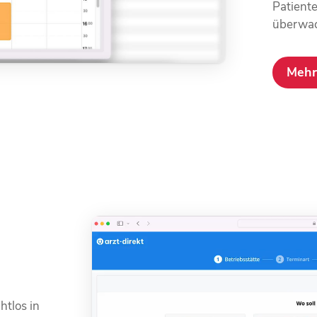
Patiente
überwach
Mehr
htlos in