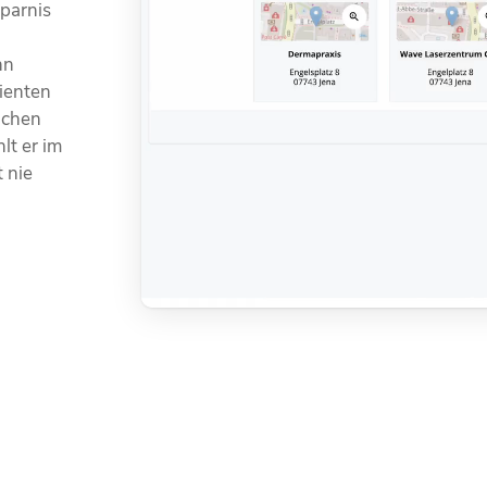
sparnis
hn
tienten
uchen
lt er im
t nie