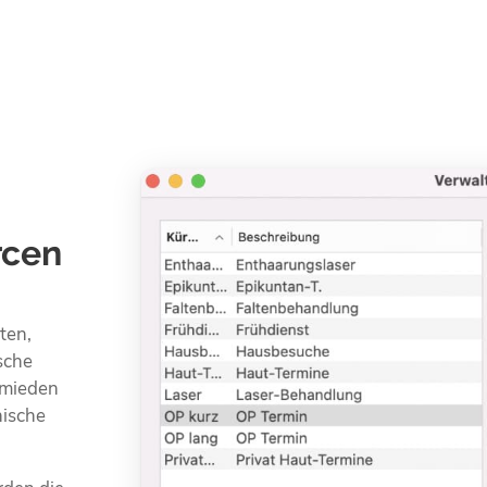
rcen
ten,
sche
rmieden
nische