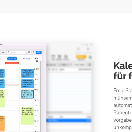
Kal
für 
Freie Sl
mühsam?
automati
Patient
vorgabe
unkompli