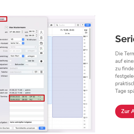
Ser
Die Ter
auf ein
zu finde
festgele
praktisc
Tage sp
Zur 