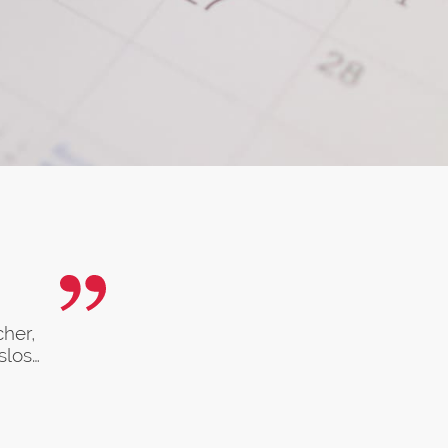
her,
slos…