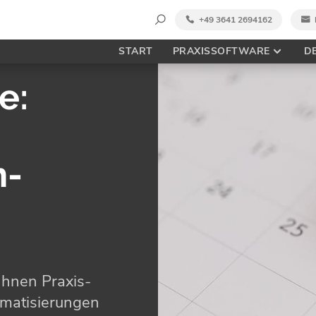
Suche
+49 3641 2694162
nach:
START
PRAXISSOFTWARE
D
e:
.
n­
Ihnen Praxis-
omatisierungen