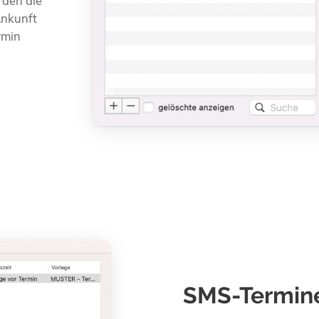
rden die
Ankunft
rmin
SMS-Termin