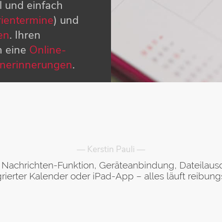
l und einfach
rientermine
) und
en
. Ihren
h eine
Online-
inerinnerungen
.
— Kerstin Pauli —
 Nachrichten-Funktion, Geräteanbindung, Dateilausc
grierter Kalender oder iPad-App ­– alles läuft reibung