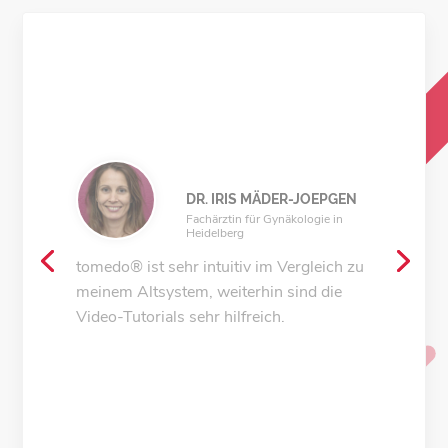
DR. KAI DITTMANN
Facharzt für Gynäkologie in
Regensburg
Wir haben bisher keinen Tag seit der
Umstellung auf tomedo® bereut. Das
Programm ist innovativ, logisch
aufgebaut und hat eine
benutzerfreundliche Oberfläche. Das
Arbeiten macht wirklich Freude. Alle
MFAs hatten keine Vorkenntnisse auf dem
Mac und haben sich innerhalb einer
Woche problemlos auf das neue System
umgestellt. Es gibt keine
Computerabstürze und die Updates