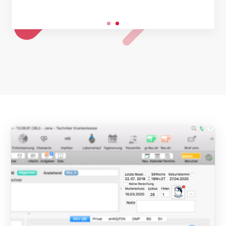
dauern nie länger als 10 Minuten. Auch
der Service von tomedo® ist traumhaft.