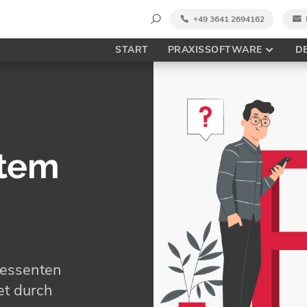
Suche
+49 3641 2694162
nach:
START
PRAXISSOFTWARE
D
stem
ressenten
et durch