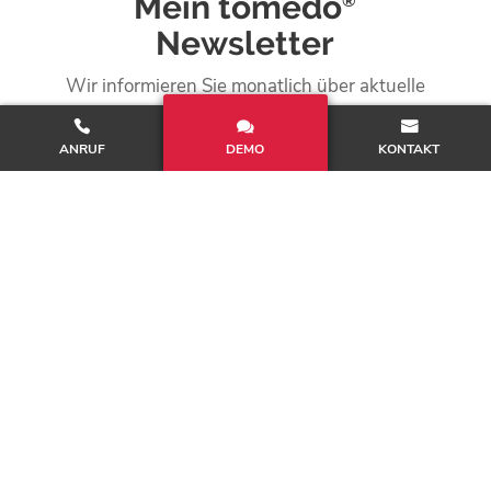
Mein tomedo
®
Newsletter
Wir informieren Sie monatlich über aktuelle
medizin- und praxisrelevante
Themen sowie neue Blog-Beiträge.
ANRUF
DEMO
KONTAKT
tomedo®
>
Telematikinfrastruktur (TI)
>
TI Anwendungen
Produkte
Kontakt