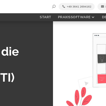
Suche
+49 3641 2694162
nach:
START
PRAXISSOFTWARE
D
 die
TI)