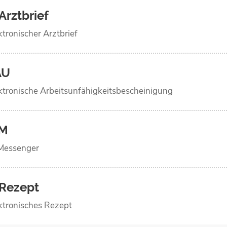
Arztbrief
ktronischer Arztbrief
AU
ktronische Arbeits­unfähigkeits­bescheinigung
IM
Messenger
Rezept
ktronisches Rezept