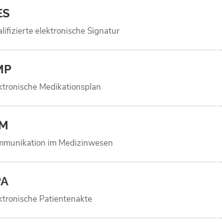
ES
lifizierte elektronische Signatur
MP
ktronische Medikationsplan
IM
munikation im Medizinwesen
PA
ktronische Patientenakte