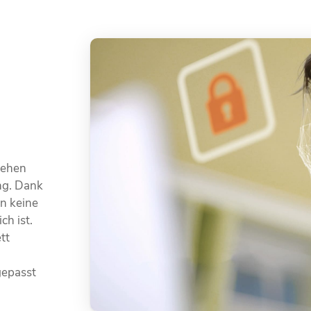
tehen
ng. Dank
n keine
ch ist.
tt
n
gepasst