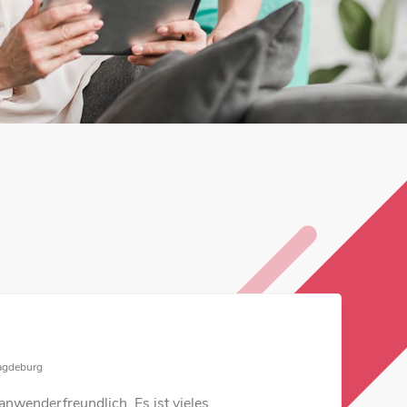
Magdeburg
deburg
anwenderfreundlich. Es ist vieles