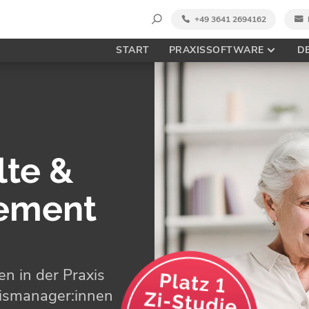
Suche
+49 3641 2694162
nach:
START
PRAXISSOFTWARE
D
lte &
gement
nen in der Praxis
xismanager:innen