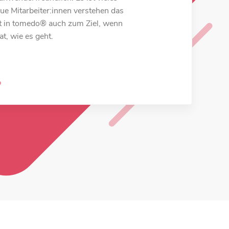
orgängersystem ist tomedo® sehr
ue Mitarbeiter:innen verstehen das
lles systematisch aufgebaut und es gibt
t in tomedo® auch zum Ziel, wenn
sse. Nach einer kurzen Erklärung
t, wie es geht.
nte Person direkt mit tomedo®