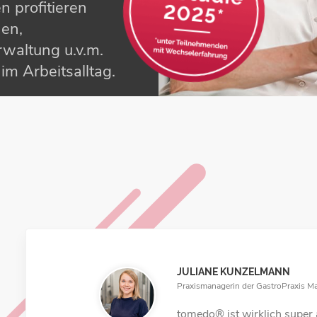
n profitieren
nen,
waltung u.v.m.
m Arbeits­alltag.
JULIANE KUNZELMANN
SOPHIE ALBIN
Praxismanagerin der GastroPraxis 
Praxismanagerin der Herzpraxis Mag
tomedo® ist wirklich super 