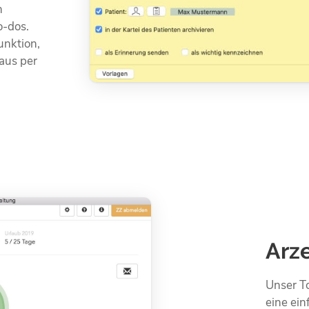
n
o-dos.
unktion,
 aus per
Arz
Unser To
eine ein