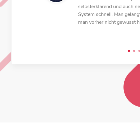
Im Vergleich zu unserem V
selbsterklärend und auch ne
benutzerfreundlich. Es ist a
System schnell. Man gelang
immer wiederkehrende Proze
man vorher nicht gewusst ha
kann man sogar als ungeler
arbeiten.