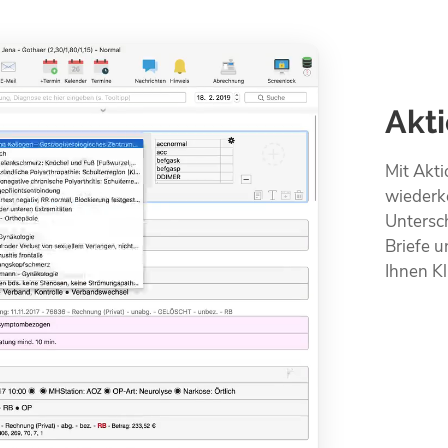
Akt
Mit Akt
wiederk
Untersch
Briefe u
Ihnen Kl