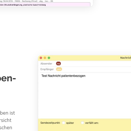
ben­
ben ist
sicht
schen