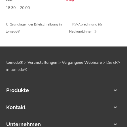
18:30 – 20:00
Grundlagen der Briefschreibung in
KV-Abrechnung für
tomedo®
Neukund:innen
tomedo®
>
Veranstaltungen
>
Vergangene Webinare
>
Die ePA
in tomedo®
Produkte
Kontakt
Unternehmen