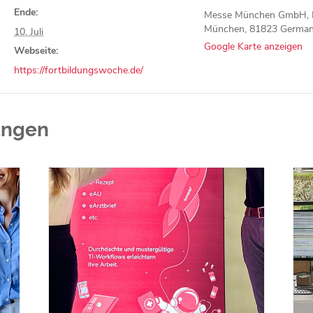
Ende:
Messe München GmbH, 
München
,
81823
Germa
10. Juli
Google Karte anzeigen
Webseite:
https://fortbildungswoche.de/
ungen