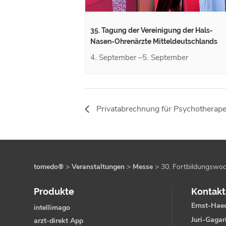
35. Tagung der Vereinigung der Hals-
Nasen-Ohrenärzte Mitteldeutschlands
4. September
–
5. September
Privatabrechnung für Psychotherape
tomedo®
>
Veranstaltungen
>
Messe
>
30. Fortbildungswoc
Produkte
Kontakt
Ernst-Haec
intellimago
Juri-Gagar
arzt-direkt App