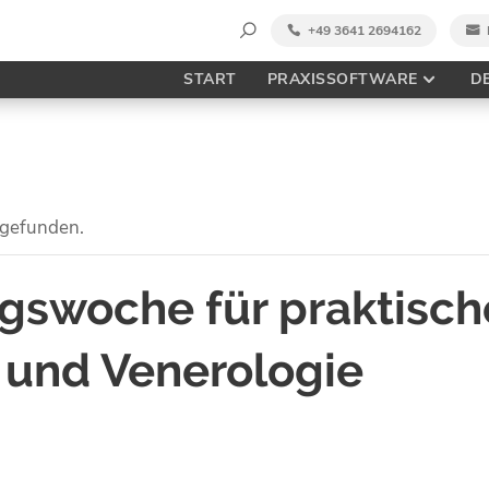
Suche
+49 3641 2694162
nach:
START
PRAXISSOFTWARE
D
tgefunden.
ngswoche für praktisch
 und Venerologie