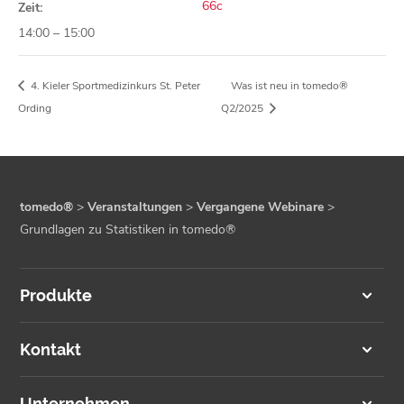
66c
Zeit:
14:00 – 15:00
4. Kieler Sportmedizinkurs St. Peter
Was ist neu in tomedo®
Ording
Q2/2025
tomedo®
>
Veranstaltungen
>
Vergangene Webinare
>
Grundlagen zu Statistiken in tomedo®
Produkte
Kontakt
Unternehmen