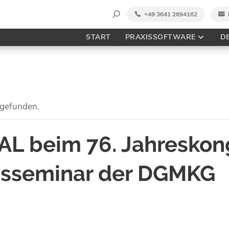
Suche
+49 3641 2694162
nach:
START
PRAXISSOFTWARE
D
tgefunden.
L beim 76. Jahreskon
gsseminar der DGMKG