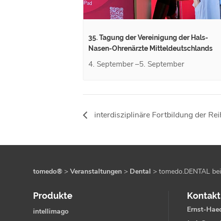
35. Tagung der Vereinigung der Hals-
Nasen-Ohrenärzte Mitteldeutschlands
4. September
–
5. September
interdisziplinäre Fortbildung der Re
tomedo®
>
Veranstaltungen
>
Dental
>
tomedo.DENTAL bei
Produkte
Kontakt
Ernst-Haec
intellimago