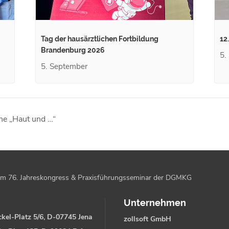
Tag der hausärztlichen Fortbildung
12
Brandenburg 2026
5.
5. September
ihe „Haut und …“
m 76. Jahreskongress & Praxisführungsseminar der DGMKG
Unternehmen
kel-Platz 5/6, D-07745 Jena
zollsoft GmbH