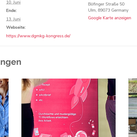
10. Juni
Böfinger Straße 50
Ulm
,
89073
Germany
Ende:
Google Karte anzeigen
13. Juni
Webseite:
https://www.dgmkg-kongress.de/
ungen