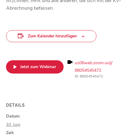
Ärzt:innen, MFA und alle anderen, die sich mit der KV-
Abrechnung befassen.
Zum Kalender hinzufügen
us06web.zoom.us/j/
Jetzt zum Webinar
88054545472
ID: 88054545472
DETAILS
Datum:
10. Juni
Zeit: