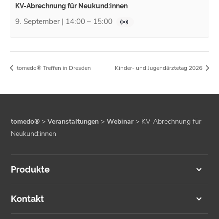
KV-Abrechnung für Neukund:innen
9. September | 14:00
–
15:00
tomedo® Treffen in Dresden
Kinder- und Jugendärztetag 2026
tomedo®
>
Veranstaltungen
>
Webinar
>
KV-Abrechnung für
Neukund:innen
Produkte
Kontakt