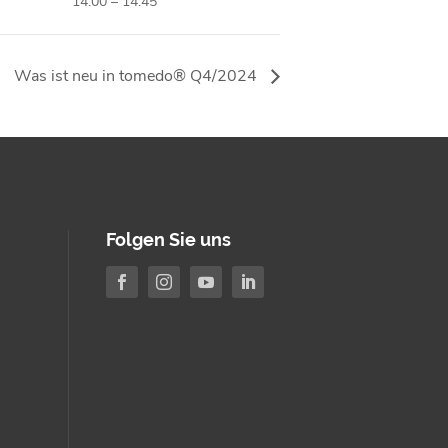
14:00 – 14:45
Was ist neu in tomedo® Q4/2024
Folgen Sie uns



