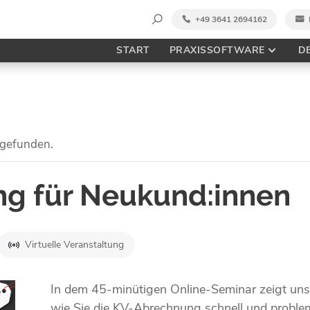
Suche
+49 3641 2694162
nach:
START
PRAXISSOFTWARE
D
tgefunden.
g für Neukund:innen
Virtuelle Veranstaltung
In dem 45-minütigen Online-Seminar zeigt unse
wie Sie die KV-Abrechnung schnell und probleml