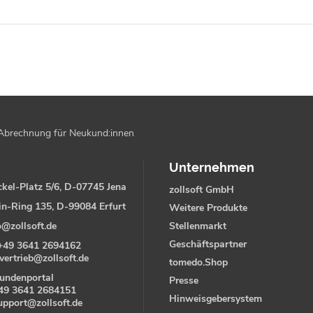
Abrechnung für Neukund:innen
Unternehmen
kel-Platz 5/6, D-07745 Jena
zollsoft GmbH
in-Ring 135, D-99084 Erfurt
Weitere Produkte
o@zollsoft.de
Stellenmarkt
Geschäftspartner
+49 3641 2694162
vertrieb@zollsoft.de
tomedo.Shop
undenportal
Presse
49 3641 2684151
Hinweisgebersystem
upport@zollsoft.de