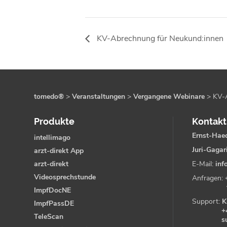
KV-Abrechnung für Neukund:innen
tomedo®
>
Veranstaltungen
>
Vergangene Webinare
>
KV-
Produkte
Kontakt
Ernst-Haec
intellimago
Juri-Gagar
arzt-direkt App
arzt-direkt
E-Mail:
inf
Videosprechstunde
Anfragen:
ImpfDocNE
Support:
K
ImpfPassDE
+
TeleScan
s