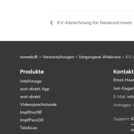
KV-Abrechnung für Neukund:innen
tomedo®
>
Veranstaltungen
>
Vergangene Webinare
>
KV-
Produkte
Kontakt
Ernst-Haec
intellimago
Juri-Gagar
arzt-direkt App
arzt-direkt
E-Mail:
inf
Videosprechstunde
Anfragen:
ImpfDocNE
Support:
K
ImpfPassDE
+
TeleScan
s