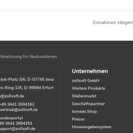
Einnahmen steiger
Abrechnung für Neukund:innen
Unternehmen
kel-Platz 5/6, D-07745 Jena
zollsoft GmbH
in-Ring 135, D-99084 Erfurt
Weitere Produkte
o@zollsoft.de
Stellenmarkt
Geschäftspartner
+49 3641 2694162
vertrieb@zollsoft.de
tomedo.Shop
undenportal
Presse
49 3641 2684151
Hinweisgebersystem
upport@zollsoft.de