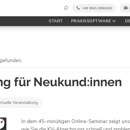
Suche
+49 3641 2694162
nach:
START
PRAXISSOFTWARE
D
tgefunden.
g für Neukund:innen
rtuelle Veranstaltung
In dem 45-minütigen Online-Seminar zeigt unse
wie Sie die KV-Abrechnung schnell und probleml