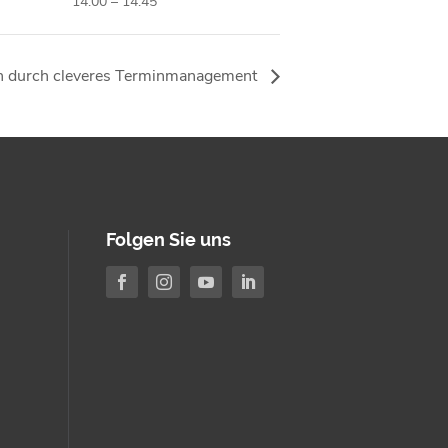
14:00 – 14:45
n durch cleveres Terminmanagement
Folgen Sie uns



