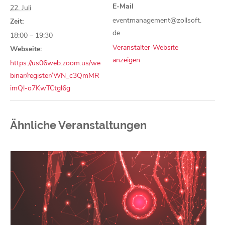
E-Mail
22. Juli
eventmanagement@zollsoft.
Zeit:
de
18:00 – 19:30
Veranstalter-Website
Webseite:
anzeigen
https://us06web.zoom.us/we
binar/register/WN_c3QmMR
imQl-o7KwTCtgl6g
Ähnliche Veranstaltungen