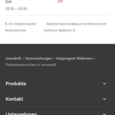
ZM
Zeit:
18:30 – 19:30
KV-Abrechnung für
Barrieren beim Arztbesuch für Menschen im
Neukund:innen
Autismus-Spektrum
tomedo®
>
Veranstaltungen
>
Vergangene Webinare
>
Patientenformulare in tomedo®
Produkte
Kontakt
Unternehmen