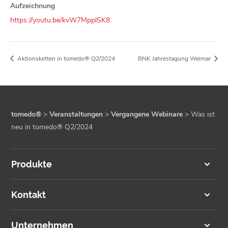
Aufzeichnung
https://youtu.be/kvW7MpplSK8
Aktionsketten in tomedo® Q2/2024
BNK Jahrestagung Weimar
tomedo®
>
Veranstaltungen
>
Vergangene Webinare
>
Was ist
neu in tomedo® Q2/2024
Produkte
Kontakt
Unternehmen