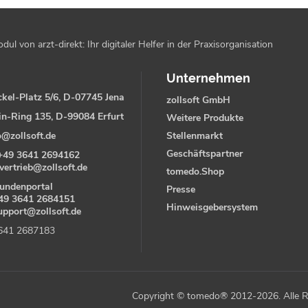
l von arzt-direkt: Ihr digitaler Helfer in der Praxisorganisation
Unternehmen
kel-Platz 5/6, D-07745 Jena
zollsoft GmbH
in-Ring 135, D-99084 Erfurt
Weitere Produkte
o@zollsoft.de
Stellenmarkt
Geschäftspartner
+49 3641 2694162
vertrieb@zollsoft.de
tomedo.Shop
undenportal
Presse
49 3641 2684151
Hinweisgebersystem
upport@zollsoft.de
3641 2687183
Copyright © tomedo® 2012-2026. Alle R