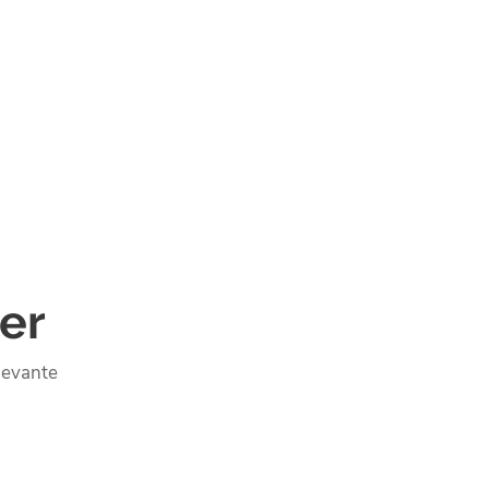
er
levante