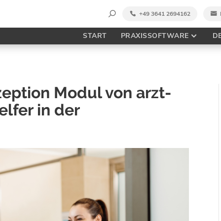
Suche
+49 3641 2694162
nach:
START
PRAXISSOFTWARE
D
eption Modul von arzt-
elfer in der