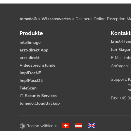
tomedo®
>
Wissenswertes
>
Das neue Online-Rezeption Modu
Produkte
Kontakt
Ernst-Haec
intellimago
Juri-Gagar
arzt-direkt App
arzt-direkt
E-Mail:
inf
Videosprechstunde
Anfragen:
ImpfDocNE
Support:
K
ImpfPassDE
+
TeleScan
s
IT-Security Services
Fax: +49 
tomedo.CloudBackup

Region wählen >