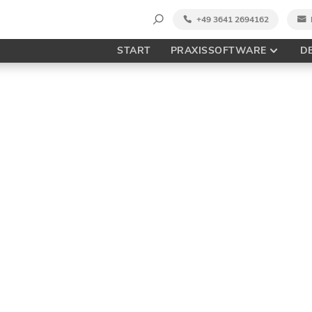
Suche
+49 3641 2694162
nach:
START
PRAXISSOFTWARE
D