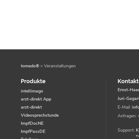
tomedo®
>
Veranstaltungen
Produkte
Kontakt
Ernst-Haec
intellimago
Juri-Gagar
arzt-direkt App
arzt-direkt
E-Mail:
inf
Videosprechstunde
Anfragen:
ImpfDocNE
Support:
K
ImpfPassDE
+