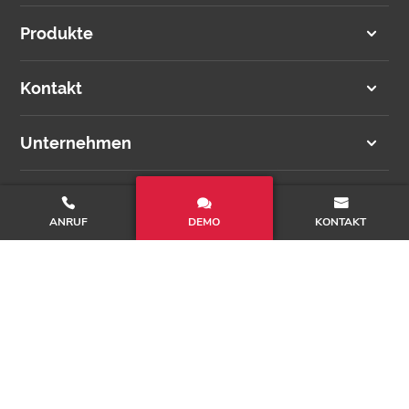
Produkte
Kontakt
Unternehmen
Folgen Sie uns
ANRUF
DEMO
KONTAKT

Region wählen >
Copyright © tomedo® 2012-2026. Alle Rechte vorbehalten.
Datenschutz
Impressum
Cookies