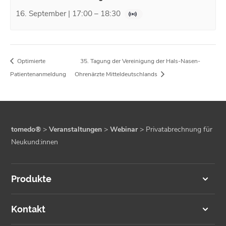
16. September | 17:00
–
18:30
Optimierte
35. Tagung der Vereinigung der Hals-Nasen-
Patientenanmeldung
Ohrenärzte Mitteldeutschlands
tomedo®
>
Veranstaltungen
>
Webinar
>
Privatabrechnung für
Neukund:innen
Produkte
Kontakt